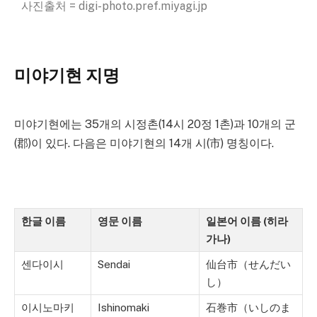
사진출처 = digi-photo.pref.miyagi.jp
미야기현 지명
미야기현에는 35개의 시정촌(14시 20정 1촌)과 10개의 군
(郡)이 있다. 다음은 미야기현의 14개 시(市) 명칭이다.
한글 이름
영문 이름
일본어 이름 (히라
가나)
센다이시
Sendai
仙台市（せんだい
し）
이시노마키
Ishinomaki
石巻市（いしのま