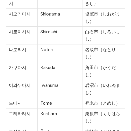
시
きし）
시오가마시
Shiogama
塩竈市（しおがま
し）
시로이시시
Shiroishi
白石市（しろいし
し）
나토리시
Natori
名取市（なとり
し）
가쿠다시
Kakuda
角田市（かくだ
し）
이와누마시
Iwanuma
岩沼市（いわぬま
し）
도메시
Tome
登米市（とめし）
구리하라시
Kurihara
栗原市（くりはら
し）