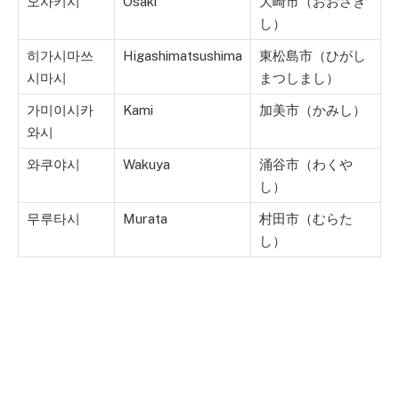
오사키시
Ōsaki
大崎市（おおさき
し）
히가시마쓰
Higashimatsushima
東松島市（ひがし
시마시
まつしまし）
가미이시카
Kami
加美市（かみし）
와시
와쿠야시
Wakuya
涌谷市（わくや
し）
무루타시
Murata
村田市（むらた
し）