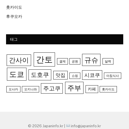
홋카이도
후쿠오카
태그
간토
규슈
간사이
결제
공원
달력
도쿄
도호쿠
시코쿠
맛집
쇼핑
아침식사
주부
주고쿠
카페
오사카
오키나와
홋카이도
© 2026 Japaninfo.kr |
info@japaninfo.kr