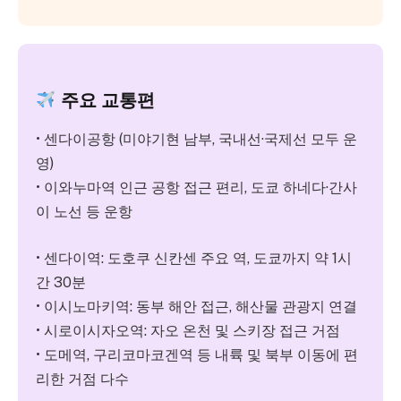
주요 교통편
• 센다이공항 (미야기현 남부, 국내선·국제선 모두 운
영)
• 이와누마역 인근 공항 접근 편리, 도쿄 하네다·간사
이 노선 등 운항
• 센다이역: 도호쿠 신칸센 주요 역, 도쿄까지 약 1시
간 30분
• 이시노마키역: 동부 해안 접근, 해산물 관광지 연결
• 시로이시자오역: 자오 온천 및 스키장 접근 거점
• 도메역, 구리코마코겐역 등 내륙 및 북부 이동에 편
리한 거점 다수