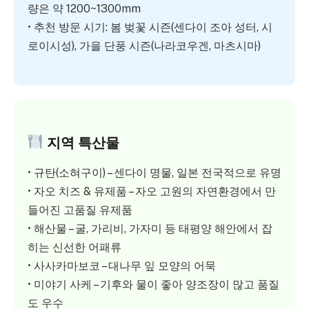
량은 약 1200~1300mm
• 추천 방문 시기: 봄 벚꽃 시즌(센다이 조아 성터, 시
로이시성), 가을 단풍 시즌(나라코우겐, 마츠시마)
지역 특산물
• 규탄(소혀구이) – 센다이 명물, 일본 전국적으로 유명
• 자오 치즈 & 유제품 – 자오 고원의 자연환경에서 만
들어진 고품질 유제품
• 해산물 – 굴, 가리비, 가자미 등 태평양 해안에서 잡
히는 신선한 어패류
• 사사카마보코 – 대나무 잎 모양의 어묵
• 미야기 사케 – 기후와 물이 좋아 양조장이 많고 품질
도 우수