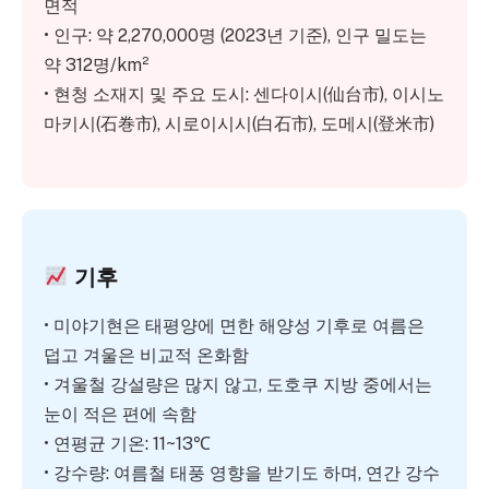
면적
• 인구: 약 2,270,000명 (2023년 기준), 인구 밀도는
약 312명/km²
• 현청 소재지 및 주요 도시: 센다이시(仙台市), 이시노
마키시(石巻市), 시로이시시(白石市), 도메시(登米市)
기후
• 미야기현은 태평양에 면한 해양성 기후로 여름은
덥고 겨울은 비교적 온화함
• 겨울철 강설량은 많지 않고, 도호쿠 지방 중에서는
눈이 적은 편에 속함
• 연평균 기온: 11~13℃
• 강수량: 여름철 태풍 영향을 받기도 하며, 연간 강수