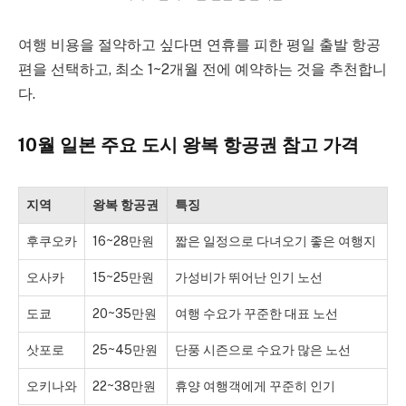
여행 비용을 절약하고 싶다면 연휴를 피한 평일 출발 항공
편을 선택하고, 최소 1~2개월 전에 예약하는 것을 추천합니
다.
10월 일본 주요 도시 왕복 항공권 참고 가격
지역
왕복 항공권
특징
후쿠오카
16~28만원
짧은 일정으로 다녀오기 좋은 여행지
오사카
15~25만원
가성비가 뛰어난 인기 노선
도쿄
20~35만원
여행 수요가 꾸준한 대표 노선
삿포로
25~45만원
단풍 시즌으로 수요가 많은 노선
오키나와
22~38만원
휴양 여행객에게 꾸준히 인기