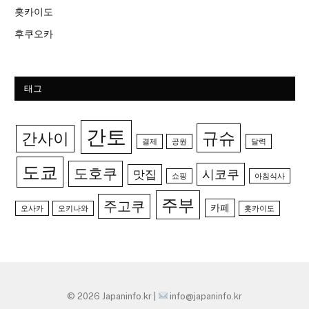
홋카이도
후쿠오카
태그
간토
규슈
간사이
결제
공원
달력
도쿄
도호쿠
시코쿠
맛집
쇼핑
아침식사
주부
주고쿠
카페
오사카
오키나와
홋카이도
© 2026 Japaninfo.kr |
info@japaninfo.kr