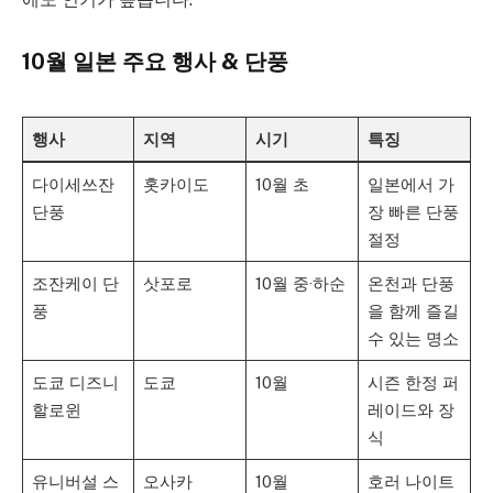
10월 일본 주요 행사
& 단풍
행사
지역
시기
특징
다이세쓰잔
홋카이도
10월 초
일본에서 가
단풍
장 빠른 단풍
절정
조잔케이 단
삿포로
10월 중·하순
온천과 단풍
풍
을 함께 즐길
수 있는 명소
도쿄 디즈니
도쿄
10월
시즌 한정 퍼
할로윈
레이드와 장
식
유니버설 스
오사카
10월
호러 나이트