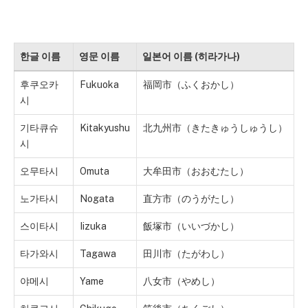
한글 이름
영문 이름
일본어 이름 (히라가나)
후쿠오카
Fukuoka
福岡市（ふくおかし）
시
기타큐슈
Kitakyushu
北九州市（きたきゅうしゅうし）
시
오무타시
Omuta
大牟田市（おおむたし）
노가타시
Nogata
直方市（のうがたし）
스이타시
Iizuka
飯塚市（いいづかし）
타가와시
Tagawa
田川市（たがわし）
야메시
Yame
八女市（やめし）