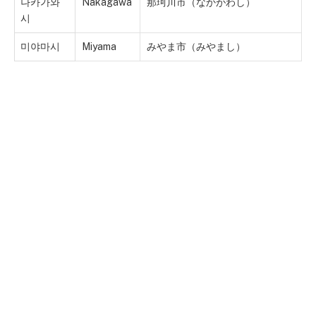
나카가와
Nakagawa
那珂川市（なかがわし）
시
미야마시
Miyama
みやま市（みやまし）