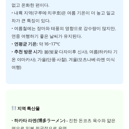
없고 온화한 편이다.
• 내륙 지역(구루메·치쿠호)은 여름 기온이 더 높고 일교
차가 큰 특징이 있다.
• 여름철에는 장마와 태풍의 영향으로 강수량이 많지만,
연중 여행하기 좋은 날씨가 유지된다.
•
연평균 기온:
약 16~17℃
•
추천 방문 시기:
봄(벚꽃·다자이후 신사), 여름(하카타 기
온 야마카사), 가을(단풍·사찰), 겨울(모츠나베·라멘 미식
여행)
지역 특산물
•
하카타 라멘(博多ラーメン)
– 진한 돈코츠 육수와 얇은
면으로 일본 전국적으로 유명