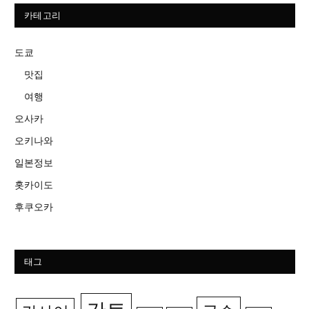
카테고리
도쿄
맛집
여행
오사카
오키나와
일본정보
홋카이도
후쿠오카
태그