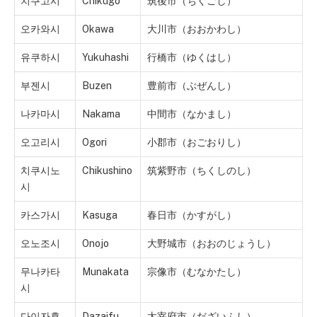
치쿠고시
Chikugo
筑後市（ちくごし）
오카와시
Okawa
大川市（おおかわし）
유쿠하시
Yukuhashi
行橋市（ゆくはし）
부젠시
Buzen
豊前市（ぶぜんし）
나카마시
Nakama
中間市（なかまし）
오고리시
Ogori
小郡市（おごおりし）
치쿠시노
Chikushino
筑紫野市（ちくしのし）
시
카스가시
Kasuga
春日市（かすがし）
오노조시
Onojo
大野城市（おおのじょうし）
무나카타
Munakata
宗像市（むなかたし）
시
다이자후
Dazaifu
太宰府市（だざいふし）