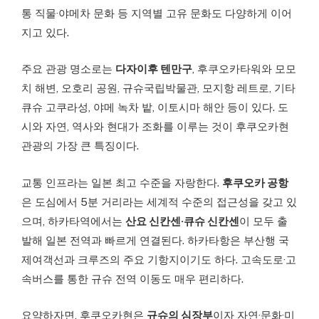
통 직물·야메차 문화 등 지역별 고유 문화도 다양하게 이어
지고 있다.
주요 관광 명소로는
다자이후 텐만구
, 후쿠오카타워와 모모
치 해변, 오호리 공원, 규슈국립박물관, 모지항 레트로, 기타
큐슈 고쿠라성, 야메 녹차 밭, 이토시마 해안 등이 있다. 도
시와 자연, 역사와 현대가 조화를 이루는 것이 후쿠오카현
관광의 가장 큰 특징이다.
교통 인프라는 일본 최고 수준을 자랑한다.
후쿠오카 공항
은 도심에서 5분 거리라는 세계적 수준의 접근성을 갖고 있
으며, 하카타역에서는
산요 신칸센·큐슈 신칸센
이 모두 출
발해 일본 전역과 빠르게 연결된다. 하카타항은 부산행 국
제여객선과 크루즈의 주요 기항지이기도 하다. 고속도로·고
속버스를 통한 규슈 전역 이동도 매우 편리하다.
요약하자면, 후쿠오카현은
규슈의 심장부
이자 자연·문화·미