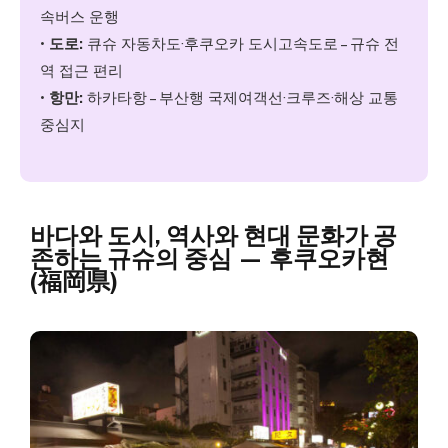
속버스 운행
•
도로:
큐슈 자동차도·후쿠오카 도시고속도로 – 규슈 전
역 접근 편리
•
항만:
하카타항 – 부산행 국제여객선·크루즈·해상 교통
중심지
바다와 도시, 역사와 현대 문화가 공
존하는 규슈의 중심 — 후쿠오카현
(福岡県)