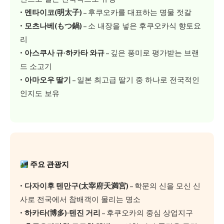
•
멘타이코(明太子)
– 후쿠오카를 대표하는 명물 젓갈
•
모츠나베(もつ鍋)
– 소 내장을 넣은 후쿠오카식 향토요
리
•
아스쿠사 규·하카타 와규
– 깊은 풍미로 평가받는 브랜
드 소고기
•
아마오우 딸기
– 일본 최고급 딸기 중 하나로 전국적인
인지도 보유
주요 관광지
•
다자이후 텐만구(太宰府天満宮)
– 학문의 신을 모신 신
사로 전국에서 참배객이 몰리는 명소
•
하카타(博多)·텐진 거리
– 후쿠오카의 중심 상업지구