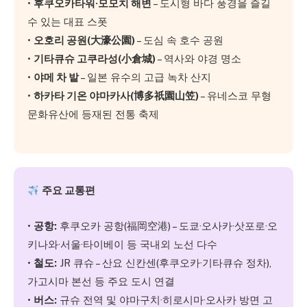
•
후쿠오카타워·모모치 해변
– 도시형 바다 풍경을 즐길
수 있는 대표 스폿
•
오호리 공원(大濠公園)
– 도심 속 호수 공원
•
기타큐슈 고쿠라성(小倉城)
– 역사와 야경 명소
•
야메 차 밭
– 일본 유수의 고급 녹차 산지
•
하카타 기온 야마카사(博多祇園山笠)
– 유네스코 무형
문화유산에 등재된 전통 축제
주요 교통편
•
공항:
후쿠오카 공항(福岡空港) – 도쿄·오사카·삿포로·오
키나와·서울·타이베이 등 국내외 노선 다수
•
철도:
JR 큐슈 – 산요 신칸센(후쿠오카·기타큐슈 정차),
가고시마 본선 등 주요 도시 연결
•
버스:
규슈 전역 및 야마구치·히로시마·오사카 방면 고