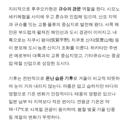
지리적으로 후쿠오카현은
규슈의 관문
역할을 한다. 시모노
세키해협을 사이에 두고 혼슈와 인접해 있으며, 산요 지역
과 규슈를 잇는 교통·물류의 중심지로 발전해 왔다. 서쪽 해
안은 부드럽게 펼쳐진 해안선과 도시 경관이 이어지고, 내
륙으로는 지쿠시 평야(筑紫平野), 치쿠호 산지(筑豊山地) 등
이 분포해 도시·농촌·산지가 조화를 이룬다. 하카타만 주변
은 예로부터 대륙과의 교류 중심지였고, 기타큐슈시는 중공
업·제철 산업으로 성장한 도시다.
기후는 전반적으로
온난 습윤 기후
로 겨울이 비교적 따뜻하
며 눈이 거의 내리지 않는다. 여름은 덥고 습하지만 바다의
영향으로 기온 변화가 안정적이다. 태풍의 영향은 있으나
일본 남부 타 지역보다 적은 편이다. 연평균 기온은 약
16~17℃로 사계절 관광이 용이하며, 봄철 벚꽃·가을 단풍
등 계절의 변화가 뚜렷하다.