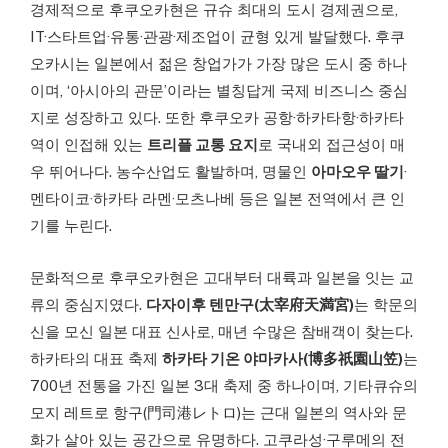
경제적으로 후쿠오카현은 규슈 최대의 도시 경제권으로,
IT·스타트업·유통·관광·제조업이 균형 있게 발달했다. 후쿠
오카시는 일본에서 젊은 창업가가 가장 많은 도시 중 하나
이며, ‘아시아의 관문’이라는 별칭답게 국제 비즈니스 중심
지로 성장하고 있다. 또한 후쿠오카 공항·하카타항·하카타
역이 인접해 있는
트리플 교통 요지
로 국내외 접근성이 매
우 뛰어나다. 농수산업도 활발하며, 명물인
아마오우 딸기
·
멘타이코·하카타 라멘·모츠나베 등은 일본 전역에서 큰 인
기를 누린다.
문화적으로 후쿠오카현은 고대부터 대륙과 일본을 잇는 교
류의 중심지였다.
다자이후 텐만구(太宰府天満宮)
는 학문의
신을 모신 일본 대표 신사로, 매년 수많은 참배객이 찾는다.
하카타의 대표 축제
하카타 기온 야마카사(博多祇園山笠)
는
700년 전통을 가진 일본 3대 축제 중 하나이며, 기타큐슈의
모지 레트로 항구(門司港レトロ)는 근대 일본의 역사와 문
화가 살아 있는 공간으로 유명하다. 고쿠라성·구루메의 전