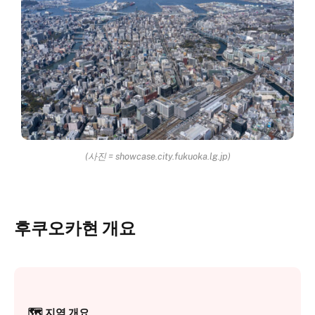
(사진 = showcase.city.fukuoka.lg.jp)
후쿠오카현 개요
🗺︎ 지역 개요