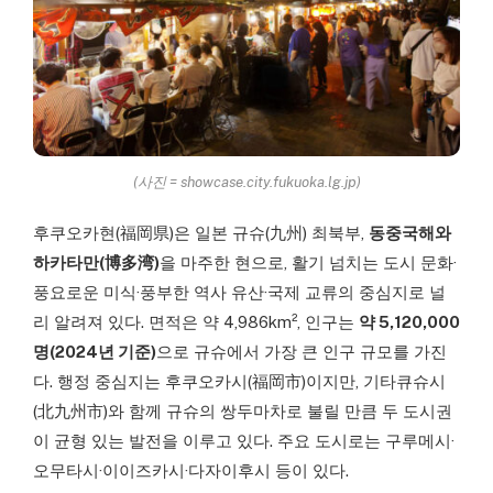
(사진 = showcase.city.fukuoka.lg.jp)
후쿠오카현(福岡県)은 일본 규슈(九州) 최북부,
동중국해와
하카타만(博多湾)
을 마주한 현으로, 활기 넘치는 도시 문화·
풍요로운 미식·풍부한 역사 유산·국제 교류의 중심지로 널
리 알려져 있다. 면적은 약 4,986km², 인구는
약 5,120,000
명(2024년 기준)
으로 규슈에서 가장 큰 인구 규모를 가진
다. 행정 중심지는 후쿠오카시(福岡市)이지만, 기타큐슈시
(北九州市)와 함께 규슈의 쌍두마차로 불릴 만큼 두 도시권
이 균형 있는 발전을 이루고 있다. 주요 도시로는 구루메시·
오무타시·이이즈카시·다자이후시 등이 있다.