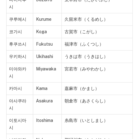
시
쿠루메시
Kurume
久留米市（くるめし）
코가시
Koga
古賀市（こがし）
후쿠쓰시
Fukutsu
福津市（ふくつし）
우키하시
Ukihashi
うきは市（うきはし）
미야와카
Miyawaka
宮若市（みやわかし）
시
카마시
Kama
嘉麻市（かまし）
아사쿠라
Asakura
朝倉市（あさくらし）
시
이토시마
Itoshima
糸島市（いとしまし）
시