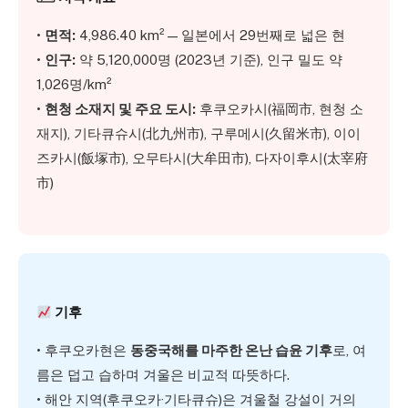
•
면적:
4,986.40 km² — 일본에서 29번째로 넓은 현
•
인구:
약 5,120,000명 (2023년 기준), 인구 밀도 약
1,026명/km²
•
현청 소재지 및 주요 도시:
후쿠오카시(福岡市, 현청 소
재지), 기타큐슈시(北九州市), 구루메시(久留米市), 이이
즈카시(飯塚市), 오무타시(大牟田市), 다자이후시(太宰府
市)
기후
• 후쿠오카현은
동중국해를 마주한 온난 습윤 기후
로, 여
름은 덥고 습하며 겨울은 비교적 따뜻하다.
• 해안 지역(후쿠오카·기타큐슈)은 겨울철 강설이 거의