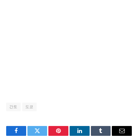
간토
도쿄
Facebook
Twitter
Pinterest
LinkedIn
Tumblr
Email