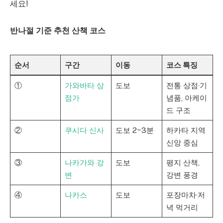
세요!
반나절 기준 추천 산책 코스
순서
구간
이동
코스 특징
①
가와바타 상
도보
전통 상점·기
점가
념품, 아케이
드 구조
②
쿠시다 신사
도보 2~3분
하카타 지역
신앙 중심
③
나카가와 강
도보
평지 산책,
변
강변 풍경
④
나카스
도보
포장마차·저
녁 먹거리