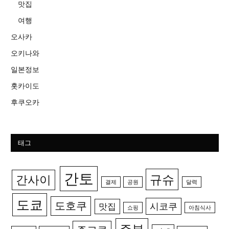
맛집
여행
오사카
오키나와
일본정보
홋카이도
후쿠오카
태그
간토
규슈
간사이
결제
공원
달력
도쿄
도호쿠
시코쿠
맛집
쇼핑
아침식사