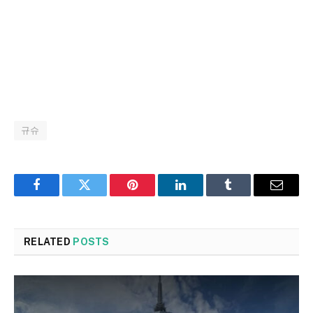
규슈
Facebook
Twitter
Pinterest
LinkedIn
Tumblr
Email
RELATED
POSTS