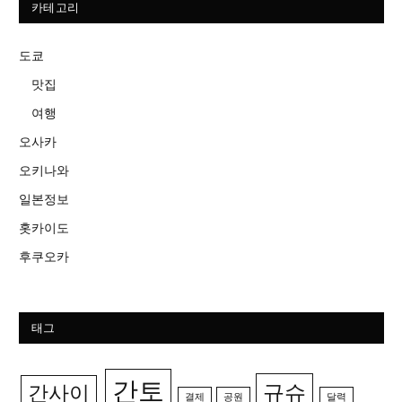
카테고리
도쿄
맛집
여행
오사카
오키나와
일본정보
홋카이도
후쿠오카
태그
간토
규슈
간사이
결제
공원
달력