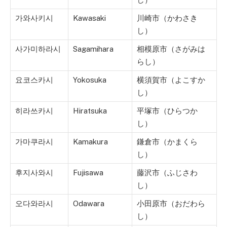
가와사키시
Kawasaki
川崎市（かわさき
し）
사가미하라시
Sagamihara
相模原市（さがみは
らし）
요코스카시
Yokosuka
横須賀市（よこすか
し）
히라쓰카시
Hiratsuka
平塚市（ひらつか
し）
가마쿠라시
Kamakura
鎌倉市（かまくら
し）
후지사와시
Fujisawa
藤沢市（ふじさわ
し）
오다와라시
Odawara
小田原市（おだわら
し）