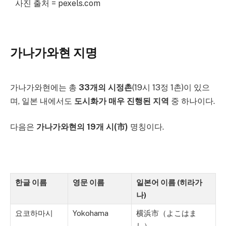
사진 출처 = pexels.com
가나가와현 지명
가나가와현에는 총
33개의 시정촌
(19시 13정 1촌)이 있으
며, 일본 내에서도
도시화가 매우 진행된 지역
중 하나이다.
다음은
가나가와현의 19개 시(市)
명칭이다.
한글 이름
영문 이름
일본어 이름 (히라가
나)
요코하마시
Yokohama
横浜市（よこはま
し）