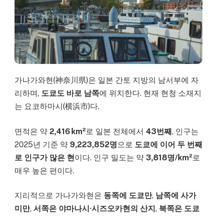
가나가와현(神奈川県)은 일본 간토 지방의 남서부에 자
리하며,
도쿄도 바로 남쪽
에 위치한다. 현재 현청 소재지
는 요코하마시(横浜市)다.
면적은 약
2,416 km²
로 일본 전체에서
43번째
, 인구는
2025년 기준 약
9,223,852명
으로
도쿄에 이어 두 번째
로 인구가 많은 현
이다. 인구 밀도는 약
3,818명/km²
로
매우 높은 편이다.
지리적으로 가나가와현은
동쪽에 도쿄만
,
남쪽에 사가
미만
,
서쪽은 야마나시·시즈오카현의 산지
,
북쪽은 도쿄