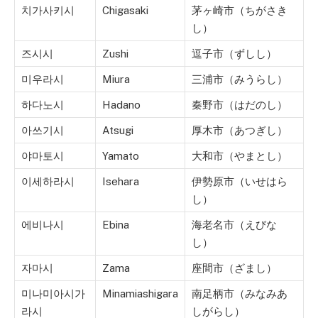
치가사키시
Chigasaki
茅ヶ崎市（ちがさき
し）
즈시시
Zushi
逗子市（ずしし）
미우라시
Miura
三浦市（みうらし）
하다노시
Hadano
秦野市（はだのし）
아쓰기시
Atsugi
厚木市（あつぎし）
야마토시
Yamato
大和市（やまとし）
이세하라시
Isehara
伊勢原市（いせはら
し）
에비나시
Ebina
海老名市（えびな
し）
자마시
Zama
座間市（ざまし）
미나미아시가
Minamiashigara
南足柄市（みなみあ
라시
しがらし）