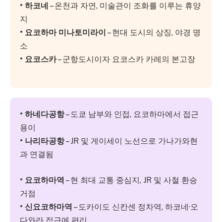
• 하코네
– 온천과 자연, 미술관이 조화를 이루는 휴양
지
• 요코하마 미나토미라이
– 현대 도시의 상징, 야경 명
소
• 요코스카
– 군항도시이자 요코스카 카레의 본고장
• 하네다공항
– 도쿄 남부와 인접, 요코하마에서 접근
용이
• 나리타공항
– JR 및 게이세이 노선으로 가나가와현
과 연결됨
• 요코하마역
– 현 최대 교통 중심지, JR 및 사철 환승
거점
• 신요코하마역
– 도카이도 신칸센 정차역, 하코네·오
다와라 접근에 편리