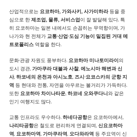
산업적으로는
요코하마, 가와사키, 사가미하라
등을 중
심으로 한
제조업, 물류, 서비스업
이 잘 발달해 있다. 특
히 요코하마는 일본 내에서도 손꼽히는 무역항이며, 가
나가와 현 전체가
교통·산업·도심 기능이 밀집된 거대 메
트로폴리스
역할을 한다.
문화·관광 자원도 풍부하다.
요코하마 미나토미라이
의
도시 경관,
가마쿠라 대불과 사찰
,
에노시마 해변과 신
사
,
하코네의 온천과 아시노호
,
즈시·요코스카의 군항 지
역
등 현대와 전통, 자연을 아우르는 볼거리가 가득하다.
또한
요코하마 차이나타운
,
하코네 오와쿠다니
와 같은
인기 여행지도 많다.
교통 인프라도 우수하다.
하네다공항
은 요코하마에서,
나리타공항
은 철도로 편리하게 연결되며,
신요코하마
역
,
요코하마역
,
가마쿠라역
,
오다와라역
등 주요역이 신