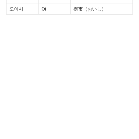
오이시
Oi
御市（おいし）