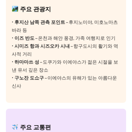
주요 관광지
•
후지산 남쪽 관측 포인트
– 후지노미야, 미호노마츠
바라 등
•
이즈 반도
– 온천과 해안 풍경, 가족 여행지로 인기
•
시미즈 항과 시즈오카 시내
– 항구도시의 활기와 역
사적 거리
•
하마마쓰 성
– 도쿠가와 이에야스가 젊은 시절을 보
낸 유서 깊은 장소
•
구노잔 도쇼구
– 이에야스의 유해가 있는 아름다운
신사
주요 교통편