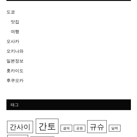
도쿄
맛집
여행
오사카
오키나와
일본정보
홋카이도
후쿠오카
태그
간토
규슈
간사이
결제
공원
달력