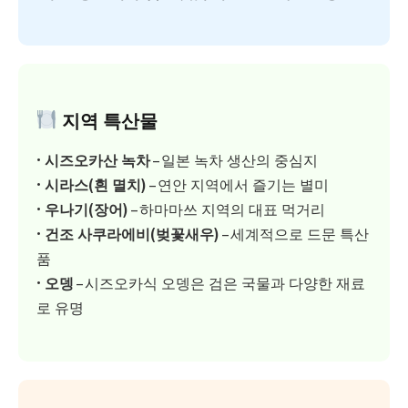
지역 특산물
•
시즈오카산 녹차
– 일본 녹차 생산의 중심지
•
시라스(흰 멸치)
– 연안 지역에서 즐기는 별미
•
우나기(장어)
– 하마마쓰 지역의 대표 먹거리
•
건조 사쿠라에비(벚꽃새우)
– 세계적으로 드문 특산
품
•
오뎅
– 시즈오카식 오뎅은 검은 국물과 다양한 재료
로 유명