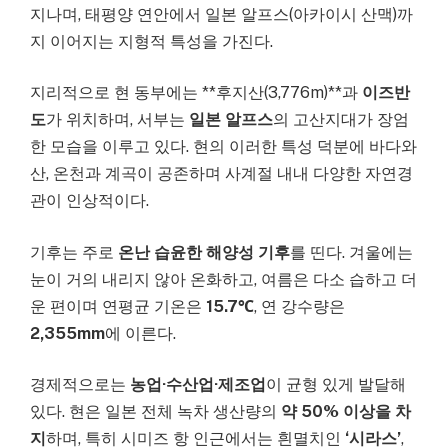
지나며, 태평양 연안에서 일본 알프스(아카이시 산맥)까
지 이어지는 지형적 특성을 가진다.
지리적으로 현 동부에는 **후지산(3,776m)**과
이즈반
도
가 위치하며, 서부는
일본 알프스
의 고산지대가 장엄
한 모습을 이루고 있다. 현의 이러한 특성 덕분에 바다와
산, 온천과 계곡이 공존하며 사계절 내내 다양한 자연경
관이 인상적이다.
기후는 주로
온난 습윤한 해양성 기후
를 띤다. 겨울에는
눈이 거의 내리지 않아 온화하고, 여름은 다소 습하고 더
운 편이며 연평균 기온은
15.7℃
, 연 강수량은
2,355mm
에 이른다.
경제적으로는
농업·수산업·제조업
이 균형 있게 발달해
있다. 현은 일본 전체 녹차 생산량의
약 50% 이상을 차
지
하며, 특히 시미즈 항 인근에서는 흰멸치인
‘시라스’
,