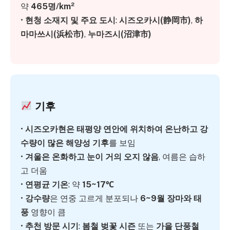
약
465명/km²
•
현청 소재지 및 주요 도시
:
시즈오카시(静岡市)
,
하
마마쓰시(浜松市)
,
누마즈시(沼津市)
기후
•
시즈오카현은 태평양 연안에 위치하여 온난하고 강
수량이 많은 해양성 기후
를 보임
•
겨울은 온화하고 눈이 거의 오지 않음
, 여름은 습하
고 더움
•
연평균 기온
: 약
15~17℃
•
강수량
은 연중 고르게 분포되나
6~9월 장마와 태
풍
영향이 큼
•
추천 방문 시기
:
봄철 벚꽃 시즌
또는
가을 단풍철