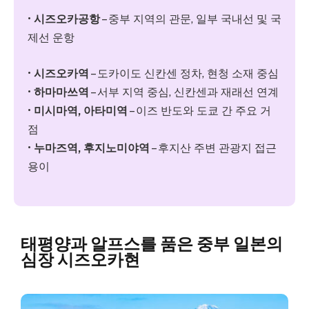
•
시즈오카공항
– 중부 지역의 관문, 일부 국내선 및 국
제선 운항
•
시즈오카역
– 도카이도 신칸센 정차, 현청 소재 중심
•
하마마쓰역
– 서부 지역 중심, 신칸센과 재래선 연계
•
미시마역, 아타미역
– 이즈 반도와 도쿄 간 주요 거
점
•
누마즈역, 후지노미야역
– 후지산 주변 관광지 접근
용이
태평양과 알프스를 품은 중부 일본의
심장 시즈오카현