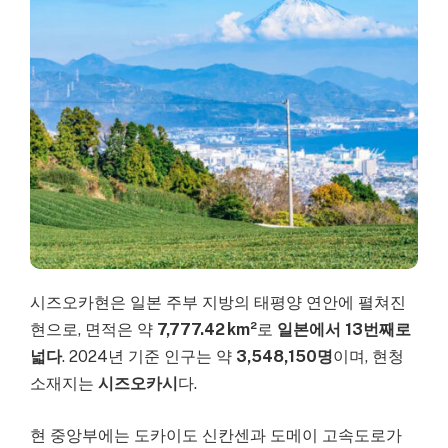
시즈오카현은 일본 주부 지방의 태평양 연안에 펼쳐진
현으로, 면적은 약
7,777.42 km²
로
일본에서 13번째로
넓다
. 2024년 기준 인구는 약
3,548,150명
이며, 현청
소재지는
시즈오카시
다.
현 중앙부에는 도카이도 신칸센과 도메이 고속도로가