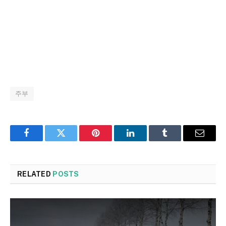
주부
Facebook
Twitter
Pinterest
LinkedIn
Tumblr
Email
RELATED
POSTS