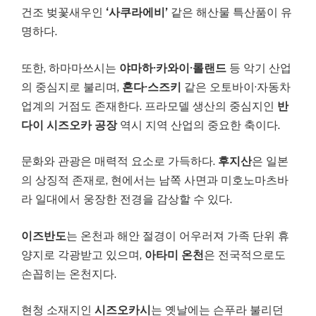
건조 벚꽃새우인
‘사쿠라에비’
같은 해산물 특산품이 유
명하다.
또한, 하마마쓰시는
야마하·카와이·롤랜드
등 악기 산업
의 중심지로 불리며,
혼다·스즈키
같은 오토바이·자동차
업계의 거점도 존재한다. 프라모델 생산의 중심지인
반
다이 시즈오카 공장
역시 지역 산업의 중요한 축이다.
문화와 관광은 매력적 요소로 가득하다.
후지산
은 일본
의 상징적 존재로, 현에서는 남쪽 사면과 미호노마츠바
라 일대에서 웅장한 전경을 감상할 수 있다.
이즈반도
는 온천과 해안 절경이 어우러져 가족 단위 휴
양지로 각광받고 있으며,
아타미 온천
은 전국적으로도
손꼽히는 온천지다.
현청 소재지인
시즈오카시
는 옛날에는 슨푸라 불리던