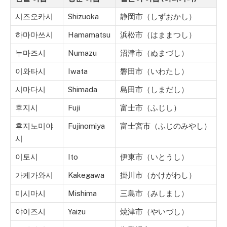
시즈오카시
Shizuoka
静岡市（しずおかし）
하마마쓰시
Hamamatsu
浜松市（はままつし）
누마즈시
Numazu
沼津市（ぬまづし）
이와타시
Iwata
磐田市（いわたし）
시마다시
Shimada
島田市（しまだし）
후지시
Fuji
富士市（ふじし）
후지노미야
Fujinomiya
富士宮市（ふじのみやし）
시
이토시
Ito
伊東市（いとうし）
가케가와시
Kakegawa
掛川市（かけがわし）
미시마시
Mishima
三島市（みしまし）
야이즈시
Yaizu
焼津市（やいづし）