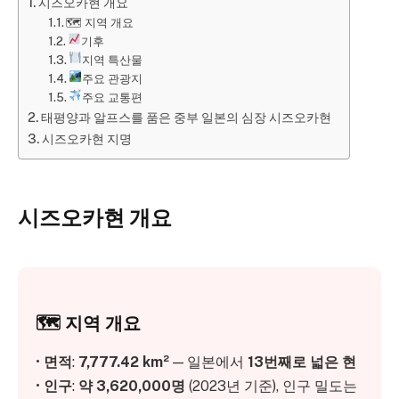
시즈오카현 개요
🗺︎ 지역 개요
기후
지역 특산물
주요 관광지
주요 교통편
태평양과 알프스를 품은 중부 일본의 심장 시즈오카현
시즈오카현 지명
시즈오카현 개요
🗺︎ 지역 개요
•
면적
:
7,777.42 km²
— 일본에서
13번째로 넓은 현
•
인구
:
약 3,620,000명
(2023년 기준), 인구 밀도는