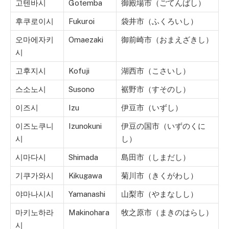
고텐바시
Gotemba
御殿場市（ごてんばし）
후쿠로이시
Fukuroi
袋井市（ふくろいし）
오마에자키
Omaezaki
御前崎市（おまえざきし）
시
고후지시
Kofuji
湖西市（こさいし）
스소노시
Susono
裾野市（すそのし）
이즈시
Izu
伊豆市（いずし）
이즈노쿠니
Izunokuni
伊豆の国市（いずのくに
시
し）
시마다시
Shimada
島田市（しまだし）
기쿠가와시
Kikugawa
菊川市（きくがわし）
야마나시시
Yamanashi
山梨市（やまなしし）
마키노하라
Makinohara
牧之原市（まきのはらし）
시