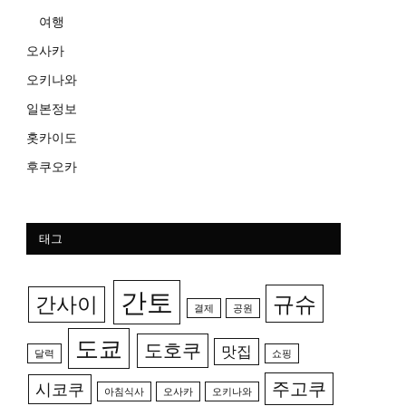
여행
오사카
오키나와
일본정보
홋카이도
후쿠오카
태그
간토
규슈
간사이
결제
공원
도쿄
도호쿠
맛집
달력
쇼핑
주고쿠
시코쿠
아침식사
오사카
오키나와