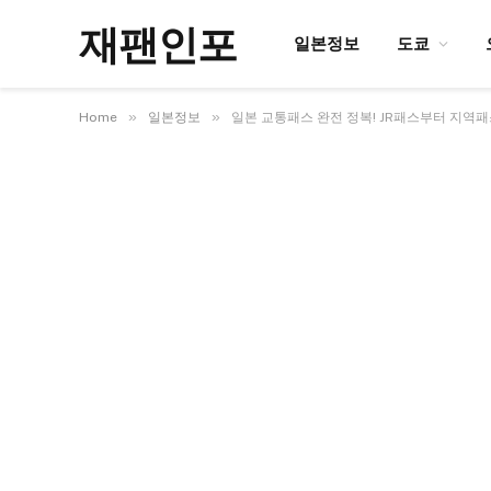
재팬인포
일본정보
도쿄
»
»
Home
일본정보
일본 교통패스 완전 정복! JR패스부터 지역