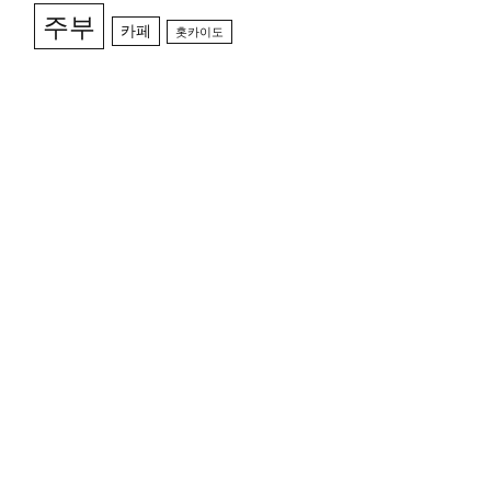
주부
카페
홋카이도