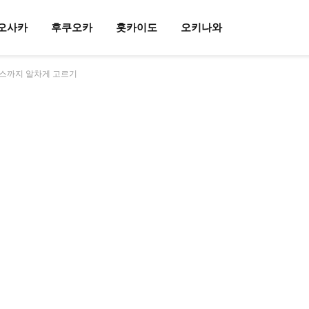
오사카
후쿠오카
홋카이도
오키나와
패스까지 알차게 고르기