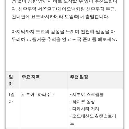
정 없이 공항 앞까지 바로 도착할 수 있어 추천드립니
다. 신주쿠역 서쪽출구(게이오백화점 신주쿠점 부근,
건너편에 요도바시카메라 보임)에서 출발합니다.
마지막까지 도쿄의 감성을 느끼며 천천히 일정을 마
무리하고, 즐거운 추억을 안고 귀국 준비를 해보세요.
일
주요 지역
추천 일정
차
1일
시부야 · 하라주쿠
- 시부야 스크램블
차
- 하치코 동상
- 다케시타 거리
- 오모테산도 & 캣스트리
트