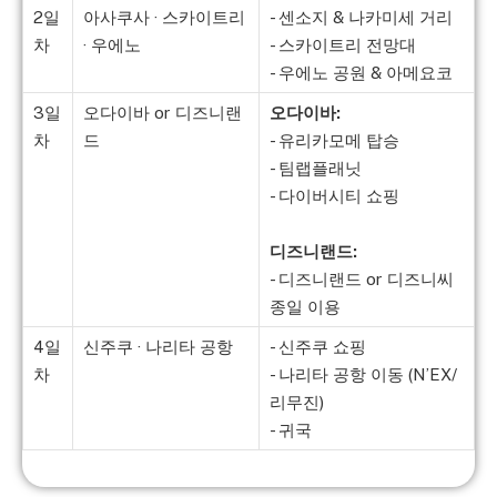
2일
아사쿠사 · 스카이트리
- 센소지 & 나카미세 거리
차
· 우에노
- 스카이트리 전망대
- 우에노 공원 & 아메요코
3일
오다이바 or 디즈니랜
오다이바:
차
드
- 유리카모메 탑승
- 팀랩플래닛
- 다이버시티 쇼핑
디즈니랜드:
- 디즈니랜드 or 디즈니씨
종일 이용
4일
신주쿠 · 나리타 공항
- 신주쿠 쇼핑
차
- 나리타 공항 이동 (N’EX/
리무진)
- 귀국