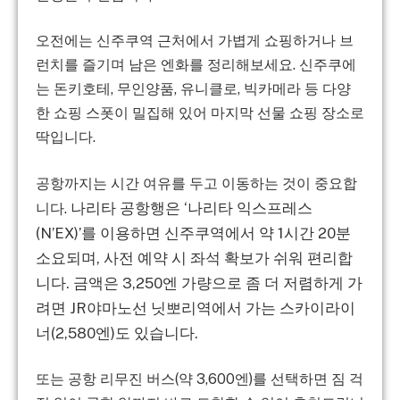
오전에는 신주쿠역 근처
에서 가볍게 쇼핑하거나 브
런치를 즐기며 남은 엔화를 정리해보세요.
신주쿠에
는
돈키호테, 무인양품, 유니클로, 빅카메라
등 다양
한 쇼핑 스폿이 밀집해 있어 마지막 선물 쇼핑 장소로
딱입니다.
공항까지는 시간 여유를 두고 이동하는 것이 중요합
나리타 공항행은 ‘나리타 익스프레스
니다.
(N’EX)’를 이용하면 신주쿠역에서 약 1시간 20분
소요되며, 사전 예약 시 좌석 확보가 쉬워 편리합
니다. 금액은 3,250엔 가량으로 좀 더 저렴하게 가
려면 JR야마노선 닛뽀리역에서 가는 스카이라이
너(2,580엔)도 있습니다.
또는
공항 리무진 버스(약 3,600엔)
를 선택하면 짐 걱