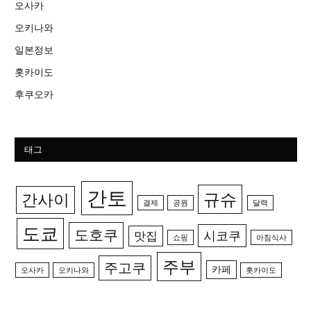
오사카
오키나와
일본정보
홋카이도
후쿠오카
태그
간토
규슈
간사이
결제
공원
달력
도쿄
도호쿠
시코쿠
맛집
쇼핑
아침식사
주부
주고쿠
카페
오사카
오키나와
홋카이도