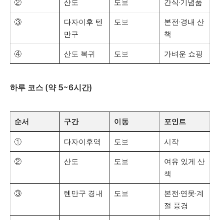
②
산도
도보
간식·기념품
③
다자이후 텐
도보
본전·경내 산
만구
책
④
산도 복귀
도보
가벼운 쇼핑
하루 코스 (약 5~6시간)
순서
구간
이동
포인트
①
다자이후역
도보
시작
②
산도
도보
여유 있게 산
책
③
텐만구 경내
도보
본전·연못·계
절 풍경