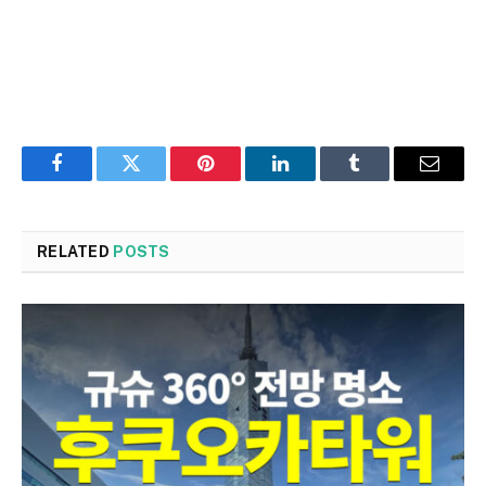
Facebook
Twitter
Pinterest
LinkedIn
Tumblr
Email
RELATED
POSTS