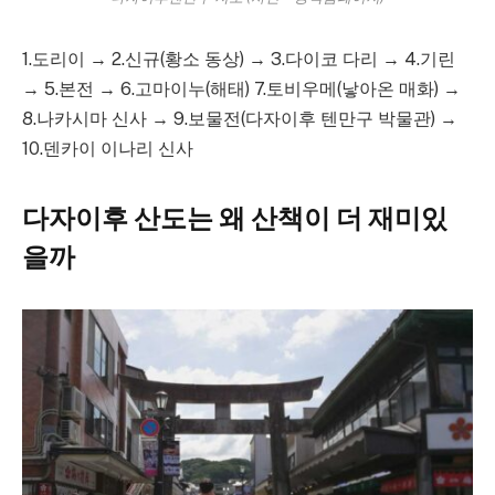
1.도리이 → 2.신규(황소 동상) → 3.다이코 다리 → 4.기린
→ 5.본전 → 6.고마이누(해태) 7.토비우메(낳아온 매화) →
8.나카시마 신사 → 9.보물전(다자이후 텐만구 박물관) →
10.덴카이 이나리 신사
다자이후 산도는 왜 산책이 더 재미있
을까