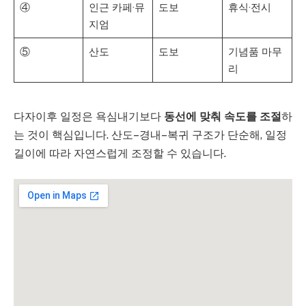
④
인근 카페·뮤
도보
휴식·전시
지엄
⑤
산도
도보
기념품 마무
리
다자이후 일정은 욕심내기보다
동선에 맞춰 속도를 조절
하
는 것이 핵심입니다. 산도–경내–복귀 구조가 단순해, 일정
길이에 따라 자연스럽게 조정할 수 있습니다.