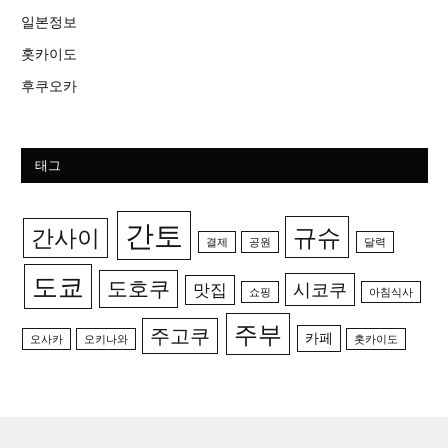
일본정보
홋카이도
후쿠오카
태그
간토
규슈
간사이
결제
공원
달력
도쿄
도호쿠
시코쿠
맛집
쇼핑
아침식사
주부
주고쿠
카페
오사카
오키나와
홋카이도