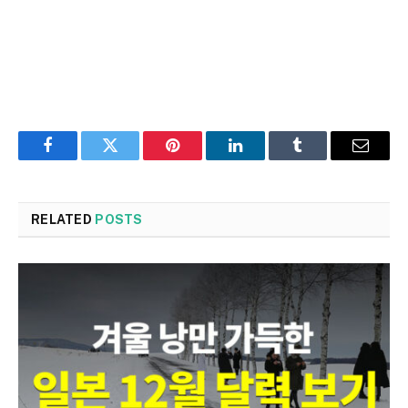
Facebook
Twitter
Pinterest
LinkedIn
Tumblr
Email
RELATED
POSTS