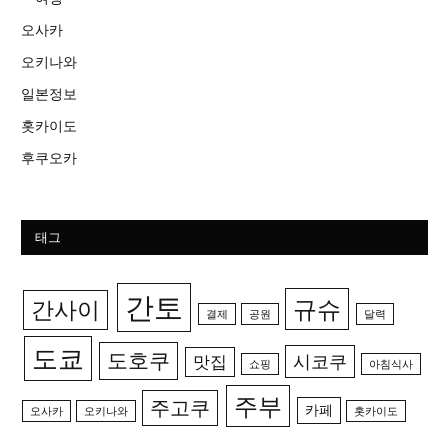
오사카
오키나와
일본정보
홋카이도
후쿠오카
태그
간토
규슈
간사이
결제
공원
달력
도쿄
도호쿠
시코쿠
맛집
쇼핑
아침식사
주부
주고쿠
카페
오사카
오키나와
홋카이도